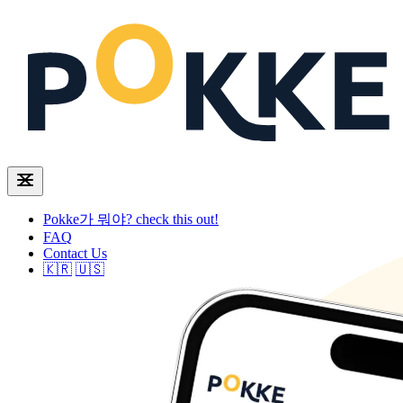
Pokke가 뭐야?
check this out!
FAQ
Contact Us
🇰🇷
🇺🇸